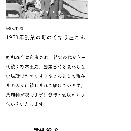
​ABOUT US...
1951年創業の町のくすり屋さん
昭和26年に創業され、祖父の代から三
代続く杉本薬局。創業当時と変わらな
い場所で町のくすりやさんとして現在
まで人々に親しまれて続けています。
薬剤師が親切丁寧に皆様の健康のお手
伝いをいたします。
​設備紹介